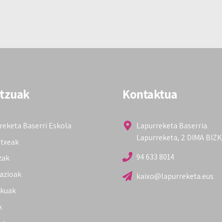
itzuak
Kontaktua
reketa Baserri Eskola
Lapurreketa Baserria.
Lapurreketa, 2 DIMA BIZ
etxeak
94 633 8014
zak
lazioak
kaixo@lapurreketa.eus
kuak
k