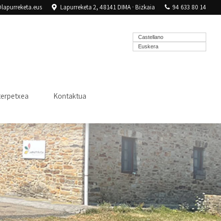
lapurreketa.eus
Lapurreketa 2, 48141 DIMA · Bizkaia
94 633 80 14
Castellano
Euskera
terpetxea
Kontaktua