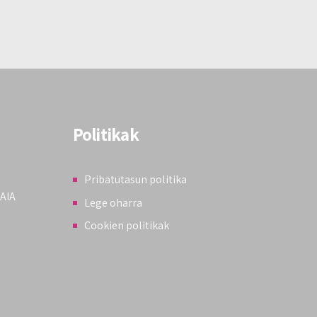
Politikak
Pribatutasun politika
KAIA
Lege oharra
Cookien politikak