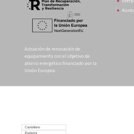
Aterp
Konta
Actuación de renovación de
equipamiento con el objetivo de
ahorro energético financiado por la
Unión Europea.
Castellano
Euskera