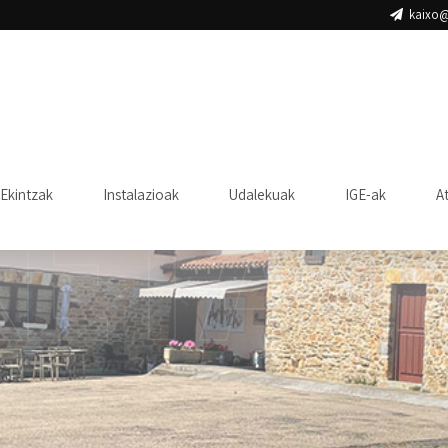
kaixo@
ETA
Ekintzak
Instalazioak
Udalekuak
IGE-ak
A