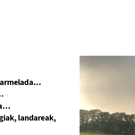
 marmelada…
a…
ua…
giak, landareak,