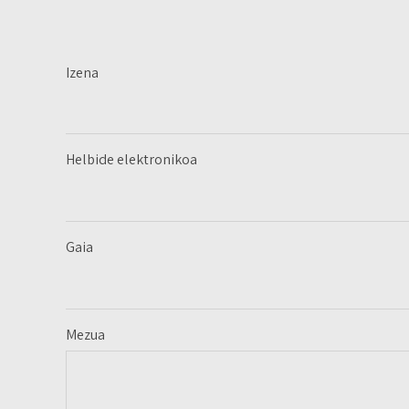
Izena
Helbide elektronikoa
Gaia
Mezua