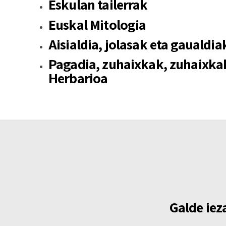
Eskulan tailerrak
Euskal Mitologia
Aisialdia, jolasak eta gaualdia
Pagadia, zuhaixkak, zuhaixkak
Herbarioa
Galde iez