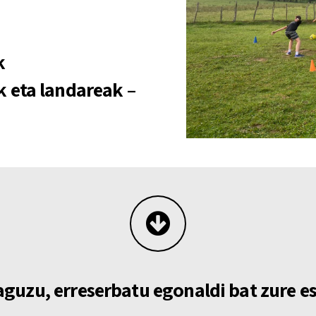
k
 eta landareak –
aguzu, erreserbatu egonaldi bat zure e