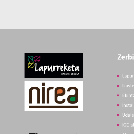
Zerb
Lapur
Ikast
Ekint
Insta
Udale
IGE-a