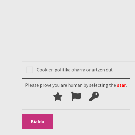
Cookien politika oharra onartzen dut.
Please prove you are human by selecting the
star
.