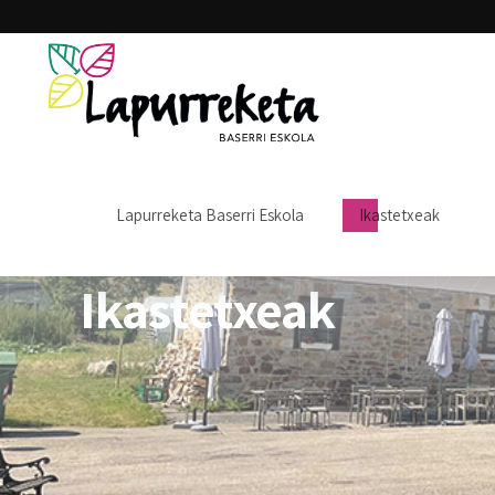
URREK
Lapurreketa Baserri Eskola
Ikastetxeak
Ikastetxeak