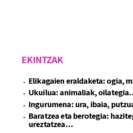
EKINTZAK
Elikagaien eraldaketa: ogia,
Ukuilua: animaliak, oilategi
Ingurumena: ura, ibaia, putz
Baratzea eta berotegia: hazite
ureztatzea…