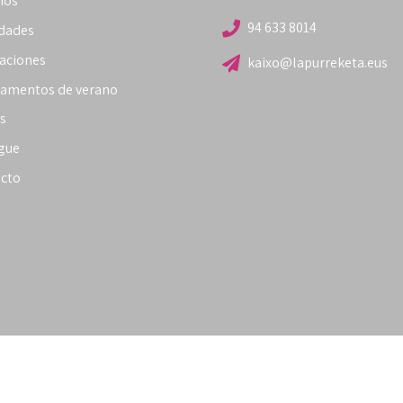
ios
94 633 8014
idades
laciones
kaixo@lapurreketa.eus
amentos de verano
s
gue
cto