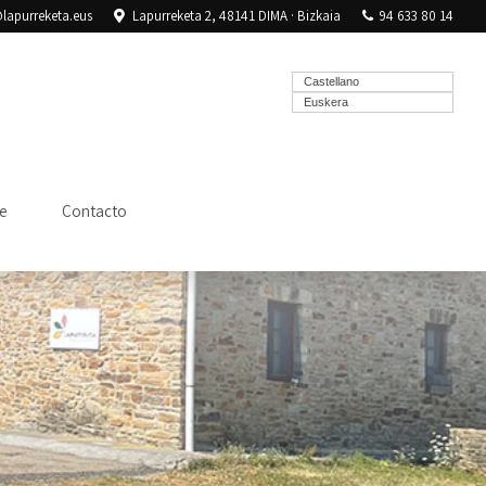
lapurreketa.eus
Lapurreketa 2, 48141 DIMA · Bizkaia
94 633 80 14
Castellano
Euskera
e
Contacto