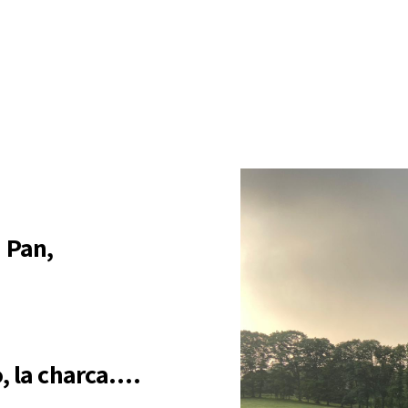
 Pan,
o, la charca….