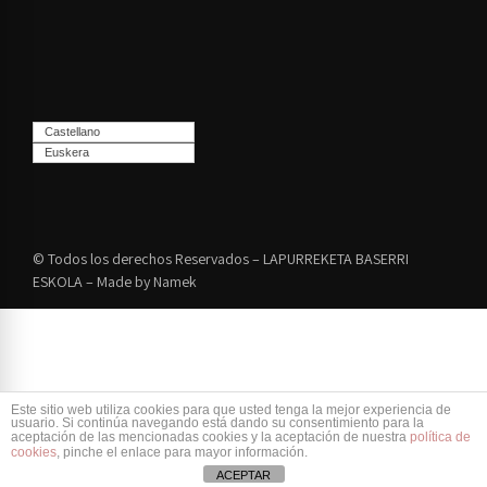
Castellano
Euskera
© Todos los derechos Reservados – LAPURREKETA BASERRI
ESKOLA – Made by
Namek
Este sitio web utiliza cookies para que usted tenga la mejor experiencia de
usuario. Si continúa navegando está dando su consentimiento para la
aceptación de las mencionadas cookies y la aceptación de nuestra
política de
cookies
, pinche el enlace para mayor información.
ACEPTAR