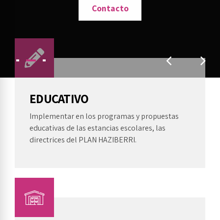
Lapurreketa + 30 años como herramienta educativa +
Contacto
30 años en la sensibilización en el desarrollo rural.
Contacto
Contacto
EDUCATIVO
Implementar en los programas y propuestas
educativas de las estancias escolares, las
directrices del PLAN HAZIBERRI.