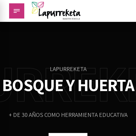
LAPURREKETA
PURREK
LAPURREKETA
LAPURREKETA
CUADRA
LAPURREKETA
Baserri Bizitza
BOSQUE Y HUERTA
+ DE 30 AÑOS COMO HERRAMIENTA EDUCATIVA
+ DE 30 AÑOS COMO HERRAMIENTA EDUCATIVA