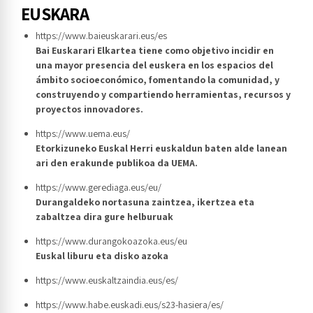
EUSKARA
https://www.baieuskarari.eus/es
Bai Euskarari Elkartea tiene como objetivo incidir en
una mayor presencia del euskera en los espacios del
ámbito socioeconómico, fomentando la comunidad, y
construyendo y compartiendo herramientas, recursos y
proyectos innovadores.
https://www.uema.eus/
Etorkizuneko Euskal Herri euskaldun baten alde lanean
ari den erakunde publikoa da UEMA.
https://www.gerediaga.eus/eu/
Durangaldeko nortasuna zaintzea, ikertzea eta
zabaltzea dira gure helburuak
https://www.durangokoazoka.eus/eu
Euskal liburu eta disko azoka
https://www.euskaltzaindia.eus/es/
https://www.habe.euskadi.eus/s23-hasiera/es/