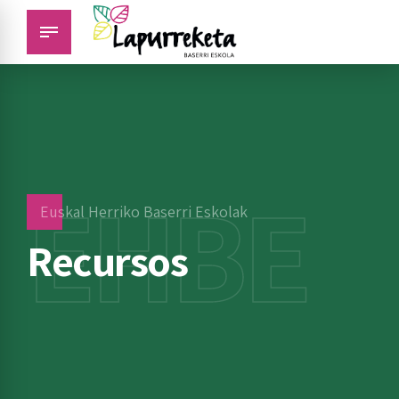
EHBE
Euskal Herriko Baserri Eskolak
Recursos