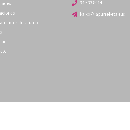
94 633 8014
idades
laciones
kaixo@lapurreketa.eus
amentos de verano
s
gue
cto