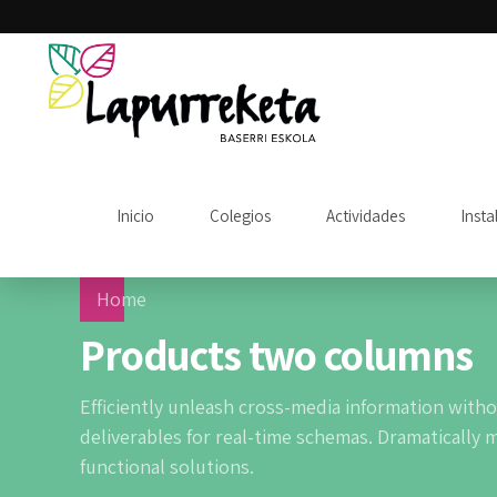
Inicio
Colegios
Actividades
Insta
Home
Products two columns
Efficiently unleash cross-media information witho
deliverables for real-time schemas. Dramatically 
functional solutions.