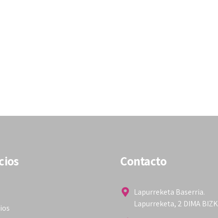
cios
Contacto
Lapurreketa Baserria.
Lapurreketa, 2 DIMA BIZ
ios