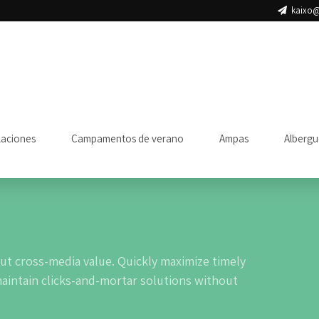
kaixo@
laciones
Campamentos de verano
Ampas
Albergu
ut cross-media value. Quickly maximize timely
maintain clicks-and-mortar solutions without