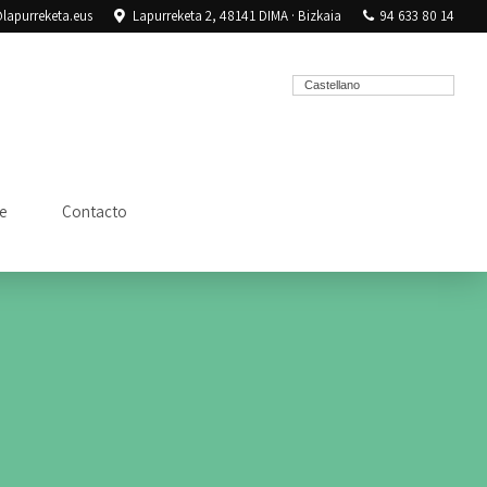
lapurreketa.eus
Lapurreketa 2, 48141 DIMA · Bizkaia
94 633 80 14
Castellano
e
Contacto